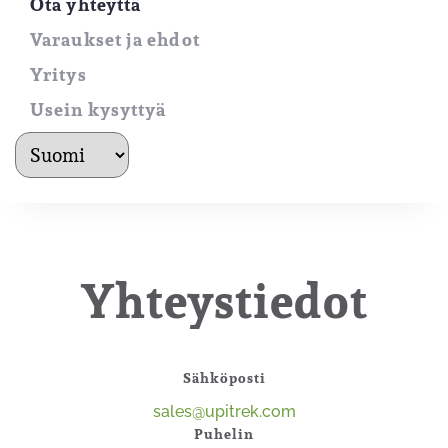
Ota yhteyttä
Varaukset ja ehdot
Yritys
Usein kysyttyä
kielet
Yhteystiedot
Sähköposti
sales@upitrek.com
Puhelin