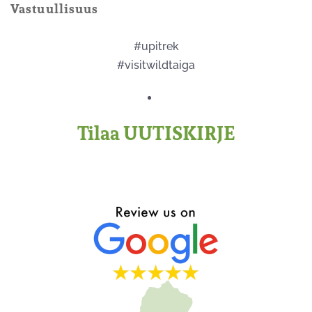
Vastuullisuus
#upitrek
#visitwildtaiga
Tilaa UUTISKIRJE