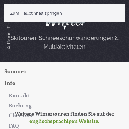
Winter
Zum Hauptinhalt springen
©Hannu Huttu
Skitouren, Schneeschuhwanderungen &
Multiaktivitäten
Startseite
Winter
Sommer
Info
Unsere Wintertouren
Kontakt
Buchung
Weitere Wintertouren finden Sie auf der
Über uns
englischsprachigen Website.
FAQ